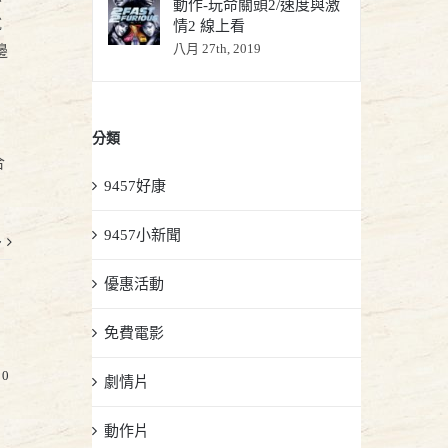
動作-玩命關頭2/速度與激
說
情2 線上看
八月 27th, 2019
邊
分類
合
9457好康
9457小新聞
多
優惠活動
免費電影
0
劇情片
動作片