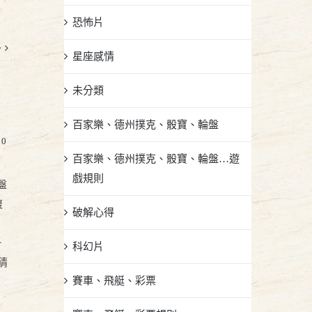
恐怖片
多
星座感情
未分類
百家樂、德州撲克、骰寶、輪盤
0
百家樂、德州撲克、骰寶、輪盤…遊
戲規則
盤
複
破解心得
，
一
科幻片
猜
賽車、飛艇、彩票