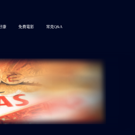
7好康
免費電影
常見Q&A