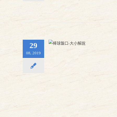
29
08, 2019
規則-棒球盤口怎麼看?大小篇