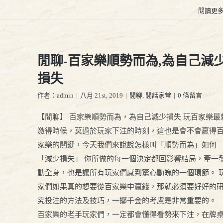
閱讀更
閒聊-百家樂順勢而為,為自己減
損失
損失
作者：
admin
|
八月 21st, 2019
|
閒聊
,
閒話家常
|
0 條留言
【閒聊】 百家樂順勢而為，為自己減少損失 玩百家樂最
激得時候，莫過於玩家下注的時刻，這也是會不會贏得
家樂的關鍵，今天我們來說說怎樣叫「順勢而為」如何
「減少損失」 你所做的每一個決定都回影響結局，牽一
動全身，也是讓所有玩家們感到驚心動魄的一個環節。 
家們如果真的想要從百家樂中贏錢，那就必須要好好的
究投注的方法及技巧，一擲千金的考慮是非常重要的。
百家樂的老手玩家們，一定都會懂得看勢來下注，在牌