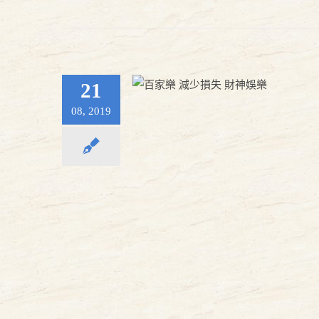
21
08, 2019
閒聊-百家樂順勢而為,為自己減少