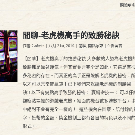
閱讀更
閒聊-老虎機高手的致勝秘訣
作者：
admin
|
八月 21st, 2019
|
閒聊
,
閒話家常
|
0 條留言
【閒聊】老虎機高手的致勝秘訣 大多數的人認為老虎機
致勝都是靠著運氣，但其實並非完全是如此，它還是有
多秘密的存在。而真正的高手正是瞭解老虎機的秘密，
以才可以常常能贏錢！已下我們來說說老虎機的制勝祕
訣!! 以下有幾點高手致勝的秘密： 贏錢密技一： 可以仔
觀察賭場裡的遊戲老虎機，裡面的機台數多達數千台， 
中絕對不會有完全一樣的！ ​​​​ 這些機台在圖案、賠付線的
字、投幣的金額、獎金機制上都有各自的特色以及不同
形式，