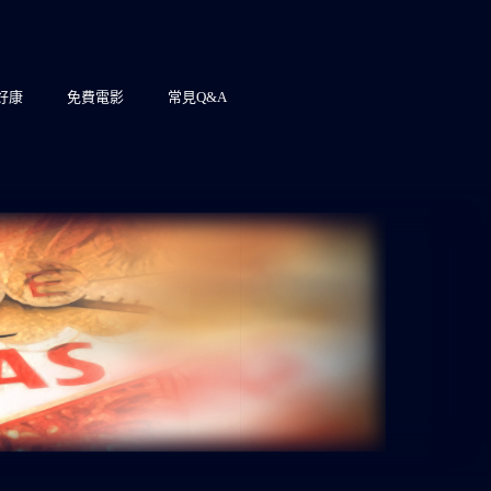
7好康
免費電影
常見Q&A