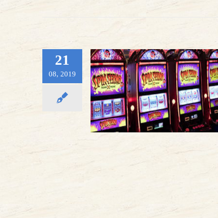
21
08, 2019
閒聊-老虎機高手的致勝秘訣