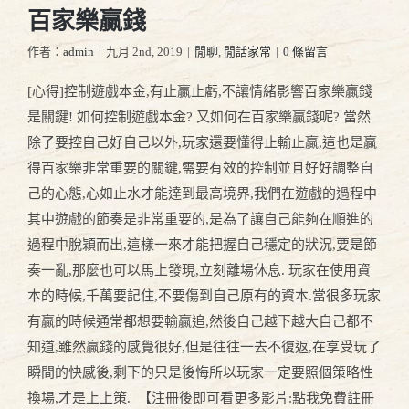
百家樂贏錢
作者：
admin
|
九月 2nd, 2019
|
閒聊
,
閒話家常
|
0 條留言
[心得]控制遊戲本金,有止贏止虧,不讓情緒影響百家樂贏錢
是關鍵! 如何控制遊戲本金? 又如何在百家樂贏錢呢? 當然
除了要控自己好自己以外,玩家還要懂得止輸止贏,這也是贏
得百家樂非常重要的關鍵,需要有效的控制並且好好調整自
己的心態,心如止水才能達到最高境界,我們在遊戲的過程中
其中遊戲的節奏是非常重要的,是為了讓自己能夠在順進的
過程中脫穎而出,這樣一來才能把握自己穩定的狀況,要是節
奏一亂,那麼也可以馬上發現,立刻離場休息. 玩家在使用資
本的時候,千萬要記住,不要傷到自己原有的資本.當很多玩家
有贏的時候通常都想要輸贏追,然後自己越下越大自己都不
知道,雖然贏錢的感覺很好,但是往往一去不復返,在享受玩了
瞬間的快感後,剩下的只是後悔所以玩家一定要照個策略性
換場,才是上上策. ​ 【注冊後即可看更多影片:點我免費註冊