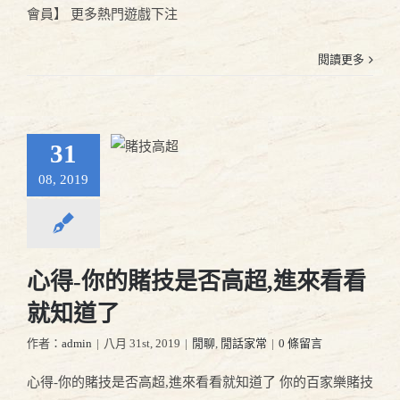
會員】 更多熱門遊戲下注
閱讀更多
31
08, 2019
心得-你的賭技是否高
超,進來看看就知道了
心得-你的賭技是否高超,進來看看
就知道了
作者：
admin
|
八月 31st, 2019
|
閒聊
,
閒話家常
|
0 條留言
心得-你的賭技是否高超,進來看看就知道了 你的百家樂賭技