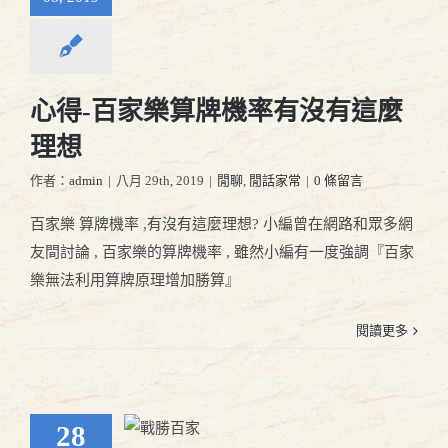
心得-百家樂算牌機率有
沒有這麼理想
心得-百家樂算牌機率有沒有這麼
理想
作者：
admin
|
八月 29th, 2019
|
閒聊
,
閒話家常
|
0 條留言
百家樂 算牌機率 ,有沒有這麼理想? 小編曾在網路和眾多網
友間討論 , 百家樂的算牌機率 , 雖然小編有一度強調『百家
樂無法利用算牌原理增加勝算』
閱讀更多
28