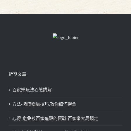
近期文章
百家樂玩法心態講解
方法-賭博穩贏技巧,教你如何撈金
心得-避免被百家追殺的實戰 百家樂大局鎖定