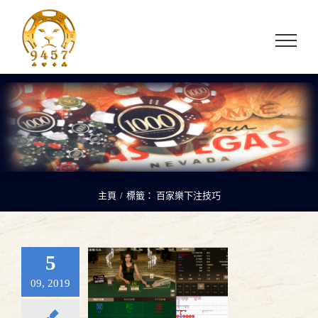
略
過
內
容
主頁
/
標籤：
百家樂下注技巧
5
09, 2019