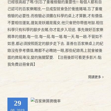
已經很高超了嗎?別忘了重複檢驗的重要性!! 每個人都有自
己認可的百家樂賭技,一旦成型就會急於衝進賭場,忘了重複
檢驗的必要性.而檢驗必須攤在科學的桌上才算數,才有價值.
不要相信運氣,運氣是妖媚是魔女,他只會把你帶進地獄.相信
科學只有科學的腳步去賭,你才能步入坦途. 事先做好百家樂
精準的規劃,每一住.每一局.每一場.每一天.每一趟.不管如不
如意,都必須按照既定的腳步走下去. 喜善在百家樂桌上的紀
錄沒有參考價值,瞧都不必瞧她一眼,那些紀錄馬上就會被後
面的牌局淹沒,變的無關緊要. ​ 【注冊後即可看更多影片:點
我免費註冊會員】
閱讀更多
29
08, 2019