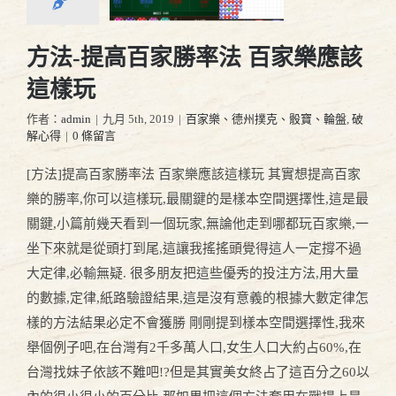
方法-提高百家勝率法 百家樂應該
這樣玩
方法-提高百家勝率法
百家樂應該這樣玩
作者：
admin
|
九月 5th, 2019
|
百家樂、德州撲克、骰寶、輪盤
,
破
解心得
|
0 條留言
[方法]提高百家勝率法 百家樂應該這樣玩 其實想提高百家
樂的勝率,你可以這樣玩,最關鍵的是樣本空間選擇性,這是最
關鍵,小篇前幾天看到一個玩家,無論他走到哪都玩百家樂,一
坐下來就是從頭打到尾,這讓我搖搖頭覺得這人一定撐不過
大定律,必輸無疑. 很多朋友把這些優秀的投注方法,用大量
的數據,定律,紙路驗證結果,這是沒有意義的根據大數定律怎
樣的方法結果必定不會獲勝 剛剛提到樣本空間選擇性,我來
舉個例子吧,在台灣有2千多萬人口,女生人口大約占60%,在
台灣找妹子依該不難吧!?但是其實美女終占了這百分之60以