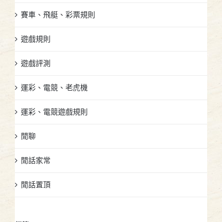
賽車、飛艇、彩票規則
遊戲規則
遊戲評測
運彩、電競、老虎機
運彩、電競遊戲規則
閒聊
閒話家常
閒話置頂