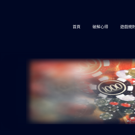
略
過
內
首頁
破解心得
遊戲規
容