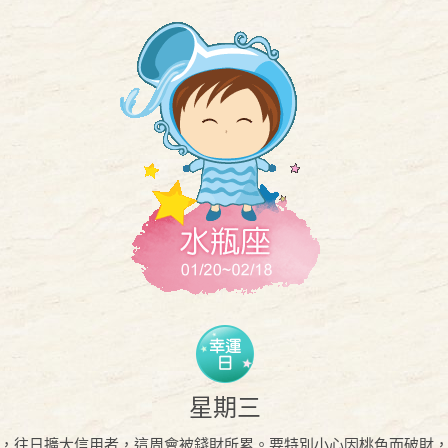
星期三
，往日擴大信用者，這周會被錢財所累。要特別小心因桃色而破財