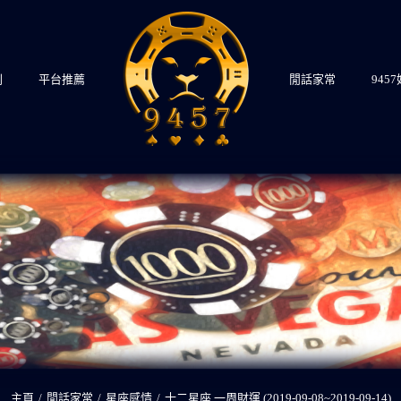
則
平台推薦
閒話家常
945
主頁
/
閒話家常
/
星座感情
/
十二星座 一周財運 (2019-09-08~2019-09-14)