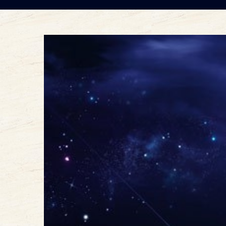
查
看
大
圖