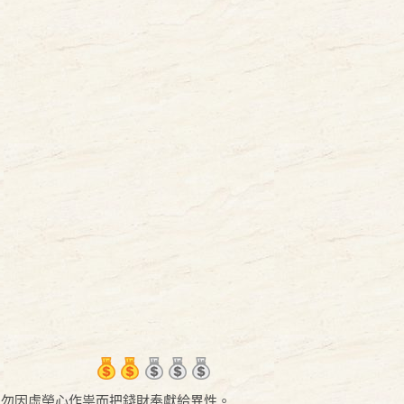
，勿因虛榮心作祟而把錢財奉獻給異性。