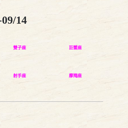
9/14
雙子座
巨蟹座
射手座
摩羯座