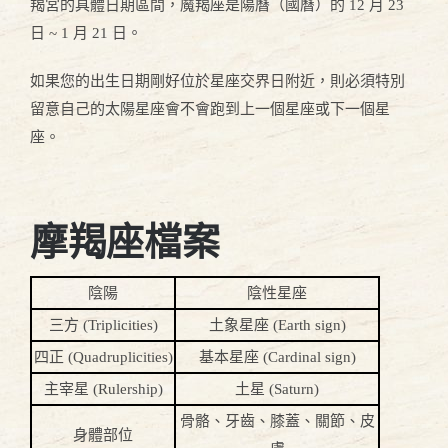
羯宮的具體日期區間，魔羯座是陽曆（國曆）的 12 月 23
日 ~ 1 月 21 日。
如果您的出生日期剛好位於星座交界日附近，則必須特別
留意自己的太陽星座會不會跑到上一個星座或下一個星
座。
摩羯座檔案
陰陽
陰性星座
三方 (Triplicities)
土象星座 (Earth sign)
四正 (Quadruplicities)
基本星座 (Cardinal sign)
主宰星 (Rulership)
土星 (Saturn)
骨骼、牙齒、膝蓋、關節、皮
身體部位