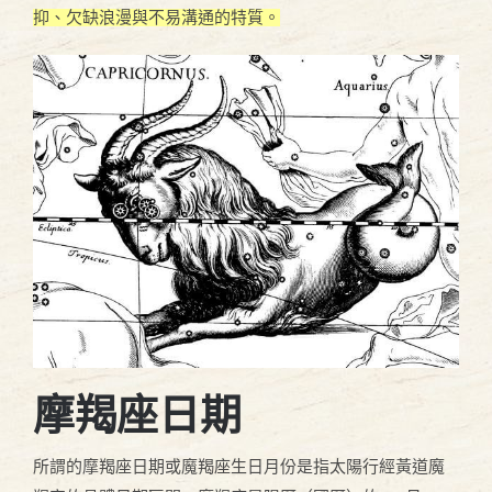
抑、欠缺浪漫與不易溝通的特質。
摩羯座日期
所謂的摩羯座日期或魔羯座生日月份是指太陽行經黃道魔