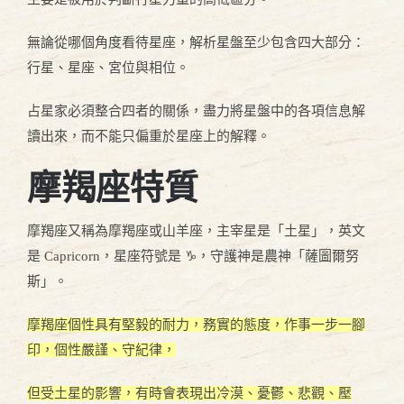
無論從哪個角度看待星座，解析星盤至少包含四大部分：
行星、星座、宮位與相位。
占星家必須整合四者的關係，盡力將星盤中的各項信息解
讀出來，而不能只偏重於星座上的解釋。
摩羯座特質
摩羯座又稱為摩羯座或山羊座，主宰星是「土星」，英文
是 Capricorn，星座符號是 ♑，守護神是農神「薩圖爾努
斯」。
摩羯座個性具有堅毅的耐力，務實的態度，作事一步一腳
印，個性嚴謹、守紀律，
但受土星的影響，有時會表現出冷漠、憂鬱、悲觀、壓