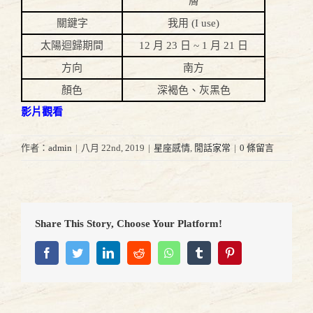
膚
關鍵字
我用 (I use)
太陽迴歸期間
12 月 23 日 ~ 1 月 21 日
方向
南方
顏色
深褐色、灰黑色
影片觀看
作者：
admin
|
八月 22nd, 2019
|
星座感情
,
閒話家常
|
0 條留言
Share This Story, Choose Your Platform!
Facebook
Twitter
LinkedIn
Reddit
Whatsapp
Tumblr
Pinterest