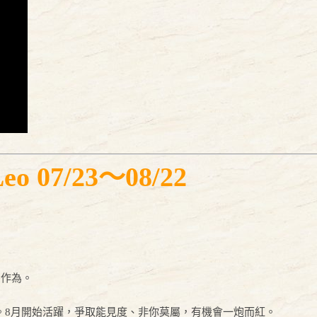
07/23～08/22
番作為。
。8月開始活躍，爭取能見度、非你莫屬，有機會一炮而紅。