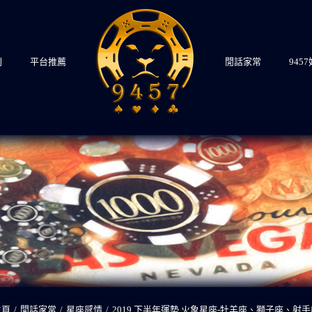
則
平台推薦
閒話家常
945
主頁
/
閒話家常
/
星座感情
/
2019 下半年運勢 火象星座-牡羊座、獅子座、射手