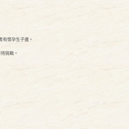
者有懷孕生子運。
看待挑戰。