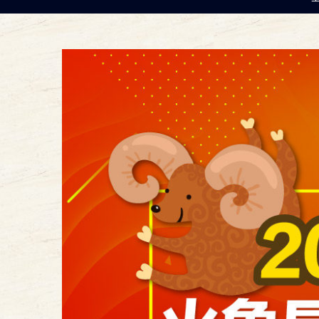
查
看
大
圖